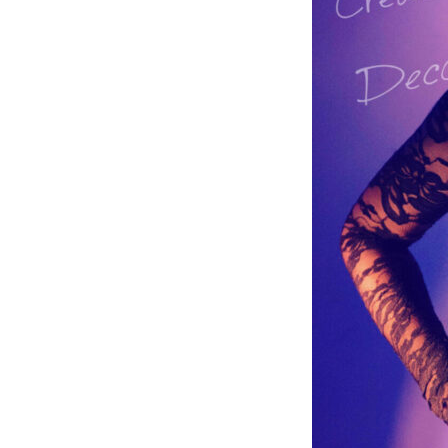
by
namjungho