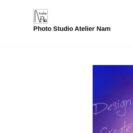
コ
ン
テ
Photo Studio Atelier Nam
ン
ツ
へ
ス
キ
Home
ッ
プ
2022
年
9
月
22
日